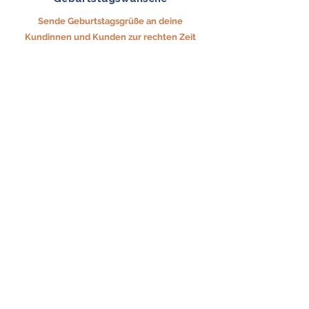
Sende Geburtstagsgrüße an deine
Kundinnen und Kunden zur rechten Zeit
automatisch per SMS, um die
Kundenbindung zu stärken.
Notizen
Hier kannst du individuelle Notizen zu