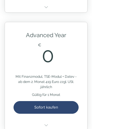
beinhaltet SKINgo Basis-Paket
zusätzlich Finanzmodul und
TSE-Modul, DATEV-Export
Advanced Year
inklusive 1 Nutzer:in
0€
€
0
Kündigung drei Wochen zum
Monatsende
Mit Finanzmodul, TSE-Modul + Datev -
ab dem 2. Monat 419 Euro zzgl. USt.
jährlich
Gültig für 1 Monat
Sofort kaufen