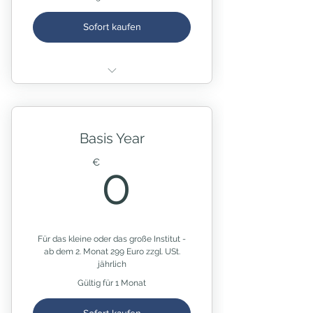
Sofort kaufen
beinhaltet SKINgo Starter-
Paket
dazu: Artikel / Geräte / NiSV-
Basis Year
Dokumentation
0€
erweiterte Statistik
€
0
inklusive 1 Nutzer:in
Kündigung drei Wochen zum
Monatsende
Für das kleine oder das große Institut -
ab dem 2. Monat 299 Euro zzgl. USt.
jährlich
Gültig für 1 Monat