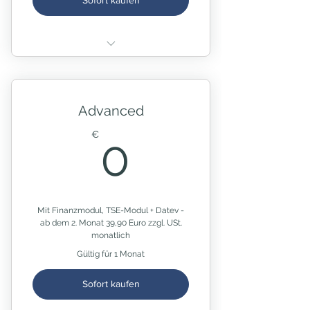
Sofort kaufen
beinhaltet SKINgo Starter-
Paket
dazu: Artikel / Geräte / NiSV-
Advanced
Dokumentation
0€
erweiterte Statistik
€
0
inklusive 1 Nutzer:in
jährliche Zahlweise
Kündigung vier Wochen zum
Ende des Bezugsjahres
Mit Finanzmodul, TSE-Modul + Datev -
ab dem 2. Monat 39,90 Euro zzgl. USt.
monatlich
Gültig für 1 Monat
Sofort kaufen